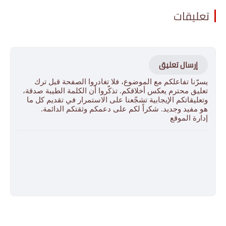
تعليقات
إرسال تعليق
يسرّنا تفاعلكم مع الموضوع، فلا تغادروا الصفحة قبل ترك
تعليق محترم يعكس أخلاقكم. تذكّروا أن الكلمة الطيبة صدقة،
وتعليقاتكم الإيجابية تشجّعنا على الاستمرار في تقديم كل ما
هو مفيد وجديد. شكراً لكم على دعمكم وثقتكم الدائمة.
إدارة الموقع