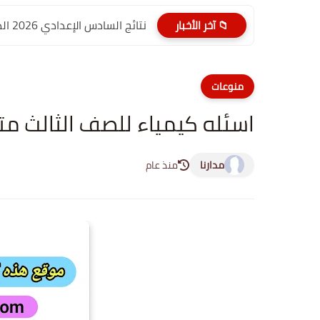
نتائج السادس الإعدادي 2026 الدور الأول PDF الديوانية | موقع...
📁 آخر الأخبار
منوعات
اسئله كيمياء للصف الثالث م
مدارنا
منذ عام