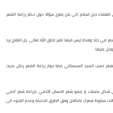
العلماء دين اسلام ،الى من يطرح سؤالا حول
حكم زراعة الشعر
ر في جلد وهذة ليس فيها تغير لخلق الله تعالى ،بل العلاج يرد
وجل عليها .
شعر
حسب السيد السيستاني ،ايضا جواز
زراعة الشعر
رجال، بحيث
ل بصيلات و ينمو شعر الانسان الآدمي ،ل
زراعة شعر
آدمي
ت سقوط شعرك بالكامل وفق الطرق الحديثة وعدم اللجوء الى