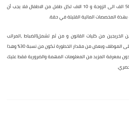
والاذى على صحتهم النفسية فقد خصص من الراتب 50 الف الى الزوجة و 10 الاف لكل طفل من الاطفال فلا يجب أن
هذة المخصصات المالية القليلة في حقة.
الخريجين من كليات القانون و من ثم تشمل(الضباط ،المراتب
،موظفين المدنيين ) وهذا يقدر حسب مقدار الخطورة على الموظف وبعض من مقدار الخطورة تكون من نسبة 30% وهذا
ؤدون بمعرفة المزيد من المعلومات المهمة والضرورية فقط عليك
حصري.