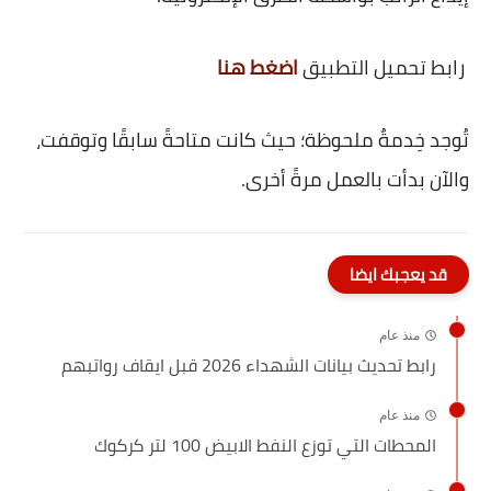
رابط تحميل التطبيق
اضغط هنا
تُوجد خِدمةٌ ملحوظة؛ حيث كانت متاحةً سابقًا وتوقفت،
والآن بدأت بالعمل مرةً أخرى.
قد يعجبك ايضا
منذ عام
رابط تحديث بيانات الشهداء 2026 قبل ايقاف رواتبهم
منذ عام
المحطات التي توزع النفط الابيض 100 لتر كركوك