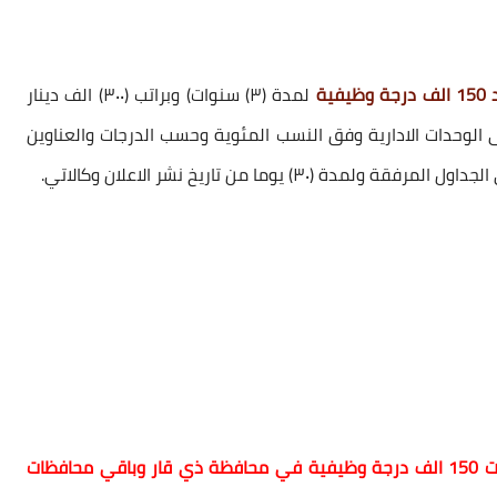
ية
لمدة (۳) سنوات) وبراتب (٣٠٠) الف دينار
 وظيفية موزعة على الوحدات الادارية وفق النسب المئوية وحسب الدرجات والعناوين
 يوما من تاريخ نشر الاعلان وكالاتي.
ملاحظة:- حين يتم اطلاق استمارة التقديم على تعيينات 150 الف درجة وظيفية في محافظة ذي قار وباقي محافظات