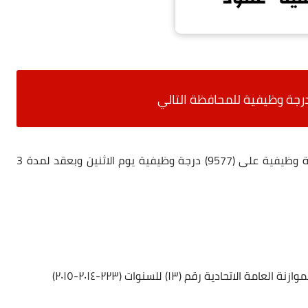
محافظ ذي قار يعلن عن فتح رابط عقود 150 الف درجة وظيفية على (9577) درجة وظيفية يوم الاثنين وبعقد لمدة 3