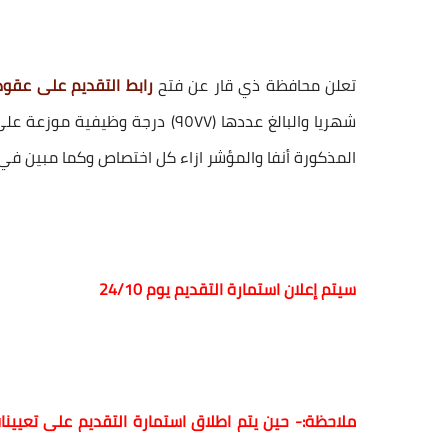
تعلن محافظة ذي قار عن فتح
رابط التقديم على عقود 150 الف درجة وظيف
شهريا والبالغ عددها (٩٥٧٧) درجة
المذكورة أنفا والمؤشر ازاء كل اختصاص وكما مبين في الجداول المرفقة ولمدة (٣٠)
سيتم إعلان استمارة التقديم يوم 24/10