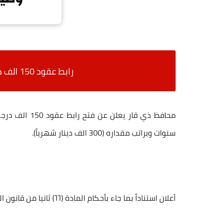
رابط عقود 150 الف درجة وظيفية للمحافظة التالي
سنوات وبراتب مقداره (300 الف دينار شهرياً).
أعلان استناداً بما جاء بأحكام المادة (٦٦) ثانيا من قانون الموازنة العامة الاتحادية رقم (۱۳) للسنوات (٢٢٣-٢٠١٤-٢٠١٥)