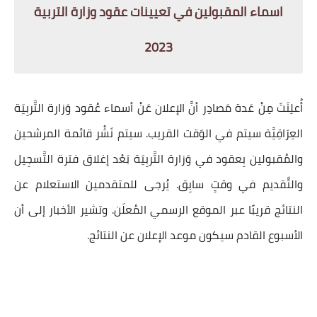
اسماء المقبولين في تعيينات عقود وزارة التربية
2023
أُعلِنَتَ مِنْ عَدة مَصادِر أنَّ الإعلان عَنْ أسماء عُقود وَزارة التَّربِيَة
العِرَاقِيَّة سيتم في الوَقت القريب. سيتم نَشْر قائمة المرشحين
والمُقبولين بِعقود في وَزارة التَّربِيَة بَعْد إغلاق فترة التَّسجِيل
والتَّقديم في وقتٍ سابِق. يُرجى للمتقدمين الاستعلام عن
النتائج قريبًا عبر الموقع الرسمي المُعلَن. وتشير الأخبار إلى أن
الأسبوع القادم سيكون موعد الإعلان عن النتائج.