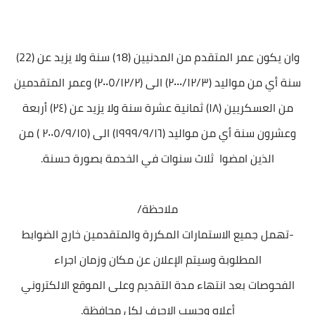
وان يكون عمر المتقدم من المدنيين (18) سنة ولا يزيد عن (22)
سنة أي من مواليد (۲۰۰۰/۱۲/۳) الى (٢٠٠٥/١٢/٢) وعمر المتقدمين
من العسكريين (۱۸) ثمانية عشرة سنة ولا يزيد عن (٢٤) أربعة
وعشرون سنة أي من مواليد (١٩٩٩/٩/١٦) الى (۲۰٠٥/٩/١٥ ) من
الذين امضوا ثلاث سنوات في الخدمة بصورة حسنة.
ملاحظة/
-تهمل جميع الاستمارات المكررة والمتقدمين خارج الضوابط
المطلوبة وسيتم الإعلان عن مكان وزمان اجراء
الفحوصات بعد انتهاء مدة التقديم وعلى الموقع الالكتروني
أعلاه وحسب الاحرف لكل محافظة.