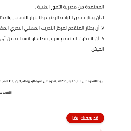
المعتمدة من مديرية الأمور الطبية .
٦. أن يجتاز فحص اللياقة البدنية والاختبار النفسي والذكاء الخاص بالأكاديمية.
٧. أن يجتاز المتقدم لمركز التدريب المهني البحري المقابلة التي تجريها اللجنة.
٨. أن لا يكون المتقدم سبق فصله او انسحابه من أي
الجيش.
رابط التقديم على الكلية البحرية2023 ، تقديم على القوة البحرية العراقية،
رابط التقديم
التقديم عل
قد يعجبك ايضا