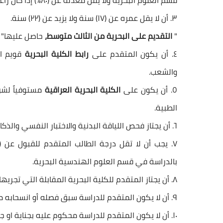
قسم العلوم البحرية ولا يقل معدله عن (٨٠%) إذا كان راغباً بالدراسة في قسم العلوم الهندسية البحرية.
٣. أن لا يقل عمره عن (١٧) سنة ولا يزيد عن (٢٢) سنة.
"
التقديم على البحرية من الثالث متوسط،
حاصل عليها"
٤. أن يكون المتقدم على
رابط الكلية البحرية
قويم ال
والشعب.
٥. أن يكون على
الكلية البحرية العراقية
مستوفياً لشر
الطبية.
٦. أن يجتاز فحص اللياقة البدنية والاختبار النفسي والذكاء الخاص بالأكاديمية.
بالدراسة في قسم العلوم الهندسية البحرية.
٨. أن يجتاز المتقدم للكلية البحرية المقابلة التي تجريها لجنة المقابلة.
٩. أن لا يكون المتقدم للدراسة سبق فصله أو انسحابه من أي دورة في الكليات او تعيينه او هروبه من الجيش.
١٠. أن لا يكون المتقدم للدراسة محكوم عليه بجناية او جنحة مخلة بالشرف او ثبت اشتراكه بأعمال إرهابية.