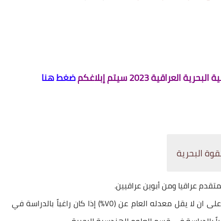
عراقية 2023 سيتم إبلاغكم
ضغط هنا
تقدم عراقيا ومن أبوين عراقيين.
٢.أن يكون حائزاً على شهادة الإعدادية (الفرع العلمي) على ان لا يقل معدله العام عن (٧٥%) إذا كان راغباً بالدراسة في