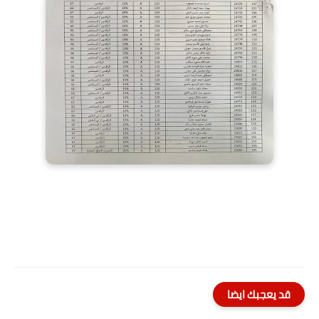
قد يعجبك ايضا