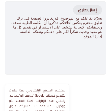
إرسال تعليق
يسرّنا تفاعلكم مع الموضوع، فلا تغادروا الصفحة قبل ترك
تعليق محترم يعكس أخلاقكم. تذكّروا أن الكلمة الطيبة صدقة،
وتعليقاتكم الإيجابية تشجّعنا على الاستمرار في تقديم كل ما
هو مفيد وجديد. شكراً لكم على دعمكم وثقتكم الدائمة.
إدارة الموقع
يستخدم الموقع الإلكتروني هذا ملفات
تعريف الارتباط من Google لتقديم خدماته
وتحليل عدد الزيارات. لهذا السبب تتم
مشاركة عنوان IP ووكيل المستخدم