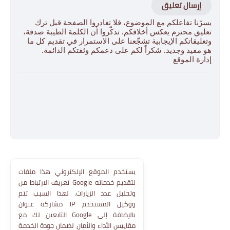
إرسال تعليق
يسرّنا تفاعلكم مع الموضوع، فلا تغادروا الصفحة قبل ترك
تعليق محترم يعكس أخلاقكم. تذكّروا أن الكلمة الطيبة صدقة،
وتعليقاتكم الإيجابية تشجّعنا على الاستمرار في تقديم كل ما
هو مفيد وجديد. شكراً لكم على دعمكم وثقتكم الدائمة.
إدارة الموقع
يستخدم الموقع الإلكتروني هذا ملفات
تعريف الارتباط من Google لتقديم خدماته
وتحليل عدد الزيارات. لهذا السبب تتم
مشاركة عنوان IP ووكيل المستخدم
التابعين لك مع Google بالإضافة إلى
مقاييس الأداء والأمان لضمان جودة الخدمة