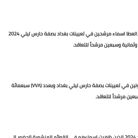
بتوجيه وإشراف محافظ بغداد المهندس #محمد_جابر_العطا اسماء مرشحين في تعيينات بغداد بصفة حارس ليلي 2024
تعلن محافظة بغداد المباشرة باستقبال اسماء المقبولين في تعيينات بصفة حارس ليلي بغداد وبعدد (٧٧٨) سبعمائة
عين مرشحاً للتعاقد.
وتدعو المحافظة اسماء المرشحين تعيينات عقود بغداد 2024 الذين ظهرت اسماءهم في القوائم المنشورة الحضور الى