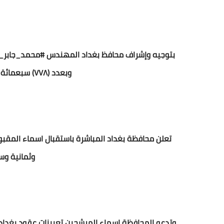
وبعدد (٧٧٨) سبعمائة وثمانية وسبعين مرشحاً للتعاقد.
وثمانية وسب