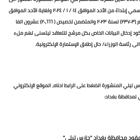
ديوان محافظة بغداد في الصالحية ضمن أيام الدوام الرسمي إبتداءً من الأحد الموافق ١٤ / ١ / ٢٠٢٤ ولغاية الأحد الموافق
٢٨/ ١ / ٢٠٢٤ ممن شملهم قرار مجلس الوزراء المرقم (٢٣٧٠٣) لسنة ٢٠٢٣ والمتضمن تخصيص ( ٢٠,٦٦٦) عشرون الفا
د إدخال البيانات الخاص بكل مرشح للتعاقد ليتسنى لهم ملء
الى رئاسة الوزراء/ حال إطلاق الإستمارة الإلكترونية.
 قوائم اسماء عقود محافظة بغداد 2024 حارس ليلي المنشورة الضغط على الرابط ادناه، الموقع الإلكتروني
لمحافظة بغداد:
قود محافظة بغداد "حارس ليلي"