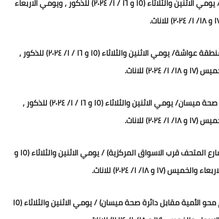
٣. اختصاص معلم الصف الأول/ قاعة النشاط المدرسي/ يومي الاثنين والثلاثاء (١٥ و ١٦ / ١/ ٢٠٢٤) للذكور ، ويومي الاربعاء
٤. اختصاص الاجتماعيات / قسم الاعداد والتدريب في منطقة عواشة/ يومي الاثنين والثلاثاء (١٥ و ١٦ / ١/ ٢٠٢٤) للذكور ،
٢٠٢٤) للاناث.
٥. اختصاص الرياضيات/ قسم محو الأمية مقابل دائرة صحة ميسان/ يومي الاثنين والثلاثاء (١٥ و ١٦ / ١/ ٢٠٢٤) للذكور ،
٢٠٢٤) للاناث.
٦. اختصاص اللغة العربية/ قسم الاشراف التربوي (في شارع المتحف قرب الاسواق المركزية) / يومي الاثنين والثلاثاء (١٥ و
٧. اختصاص العلوم/ شعبة البحوث والدراسات (قرب قسم محو الأمية مقابل دائرة صحة ميسان) / يومي الاثنين والثلاثاء (١٥