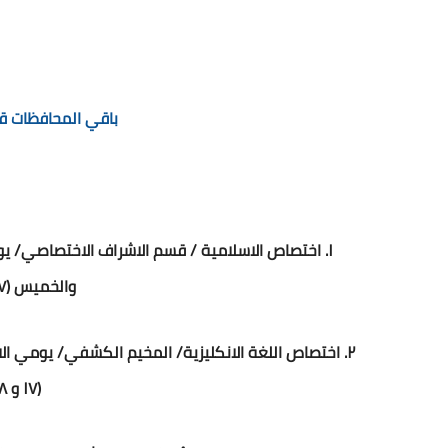
باقي المحافظات قر
والخميس (١٧ و ١٨/ ١/ ٢٠٢٤) للاناث.
(١٧ و ١٨/ ١/ ٢٠٢٤) للاناث.