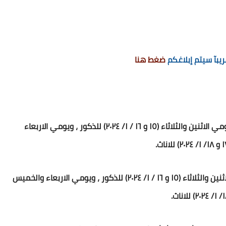
يبآ سيتم إبلاغكم
ضغط هنا
١. اختصاص الاسلامية / قسم الاشراف الاختصاصي/ يومي الاثنين والثلاثاء (١٥ و ١٦ / ١/ ٢٠٢٤) للذكور ، ويومي الاربعاء
٢. اختصاص اللغة الانكليزية/ المخيم الكشفي/ يومي الاثنين والثلاثاء (١٥ و ١٦ / ١/ ٢٠٢٤) للذكور ، ويومي الاربعاء والخميس