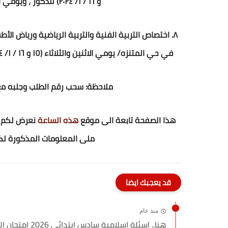
و ١٦ / ١/ ٢٠٢٤) للذكور ، ويومي الاربعاء والخميس (١٧ و ١٨/ ١/ ٢٠٢٤) للاناث.
٨. اختصاص التربية الفنية والتربية الرياضية ورياض الأ
في حي المتنزه/ يومي الاثنين والثلاثاء (١٥ و ١٦ / ١/ ٢٠٢٤) للذكور ، ويومي الاربعاء والخميس (١٧ و ١٨/ ١/ ٢٠٢٤) للاناث..
ملاحظة: سحب رقم الطلب وجلبه مع ا
هذا الصفحة تابعة الى موقع
هذه الساعة
نعرض لكم اس
ملى المعلومات المذكورة لكم
قد يعجبك ايضا
منذ عام
هنا.. اسئلة اسلامية سادس ابتدائي 2026 امتحان الوزاري