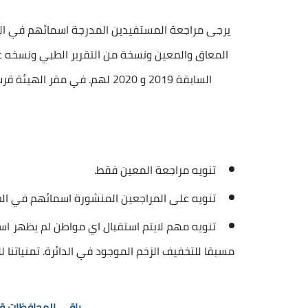
يرجى مراجعة المستفيدين المدرجة اسمائهم في ال
السابقة 2019 و 2020 لهم. في مقر الهيئة قرب معمل منسوجات الديوانية خلف دار الدولة لرعاية الايتام.
تنويه مراجعة المعين فقط.
تنويه على المراجعين المنشورة اسمائهم في ال
تنويه مهم لايتم استقبال اي مواطن لم يظهر 
مسبقا للتخفيف الزخم الموجود في الدائرة. تمنياتنا لل
باقي المحافظات قر