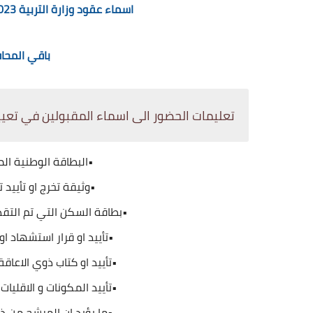
اسماء عقود وزارة التربية 2023 2024 بغداد الرصافة الاولى
باقي المحا
تعليمات الحضور الى اسماء المقبولين في تعيين
•البطاقة الوطنية الم
•وثيقة تخرج او تأييد 
•بطاقة السكن التي تم التقدي
•تأييد او قرار استشهاد ا
•تأييد او كتاب ذوي الاعاقة
•تأييد المكونات و الاقليات
•ما يؤيد ان المرشح من ذو