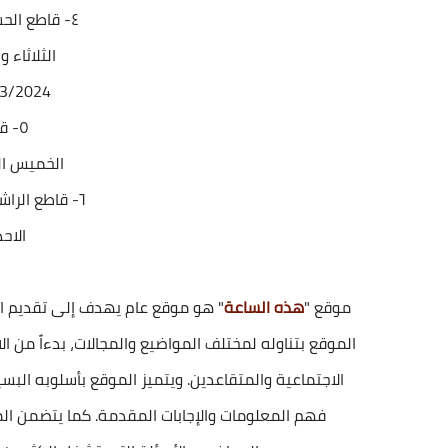
٤- قاطع الحسينية (الزهور-العدالة)
الثلاثاء 
26/3/2024 و 24
٥- قاطع بوب الشام
الخميس المواف
٦- قاطع الراشدية (الفحامة-الراشدية)
الاح
موقع "
هذه الساعة
" هو موقع عام يهدف إلى تقديم ال
الموقع بتناوله لمختلف المواضيع والمجالات، بدءاً من الاخ
الاجتماعية والمتقاعدين. ويتميز الموقع بأسلوبه 
فهم المعلومات والإجابات المقدمة. كما يتضمن ا