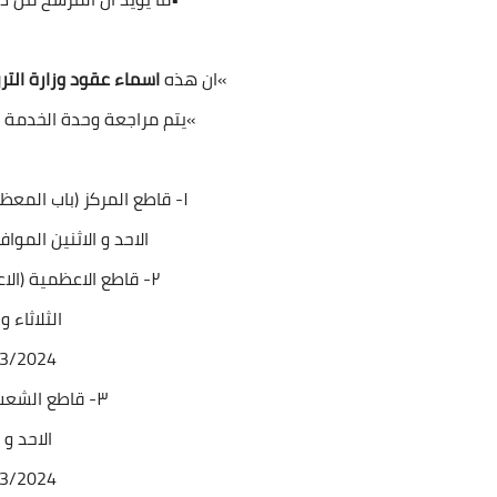
»ان هذه
اسماء عقود وزارة التربية 2024 
»يتم مراجعة وحدة الخدمة ا
١- قاطع المركز (باب المعظم-باب الشيخ-القناة / شارع فلسطين)
الاحد و الاثنين الموافقين 17/3/2024 و 4
٢- قاطع الاعظمية (الاعظمية-القاهرة-الوزيرية-الصليخ)
الثلاثاء 
19/3/2024 و 24
٣- قاطع الشعب (الشعب-القدس-الجزائر)
الاحد و 
24/3/2024 و 24