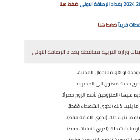
ضغط هنا
فظات قريبآ
ضغط هنا
ات وزارة التربية محافظة بغداد الرصافة الاولى
وحدة او هوية الاحوال المدنية.
تخرج حديث معنون الى المديرية.
م عليها (المتزوجين بأسم الزوج حصراً).
و ما يثبت ذلك (لذوي الشهداء فقط).
 او ما يثبت ذلك (لذوي الاعاقة فقط).
 او ما يثبت ذلك (لذوي الاقليات فقط).
ي التربويين (لذوي التربويين فقط).