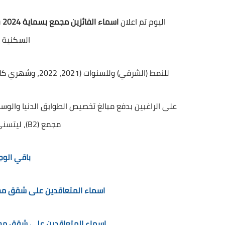
اليوم تم اعلان
اسماء الفائزين مجمع بسماية 2024
ق
السكنية 
للنمط (الشرقي) وللسنوات (2021، 2022، وشهري كانون الثاني وشباط من العام 2023)للمساحتين (120م) و(140م).
على الراغبين بدفع مبالغ تخصيص الطوابق الدنيا وال
مجمع (B2)، ليتسنى للمسجلين اسلام وحداتهم .
باقي الوج
اسماء المتعاقدين على شقق مجمع بسماية 024
اسماء المتعاقدين على شقق مجمع بسماية 2024