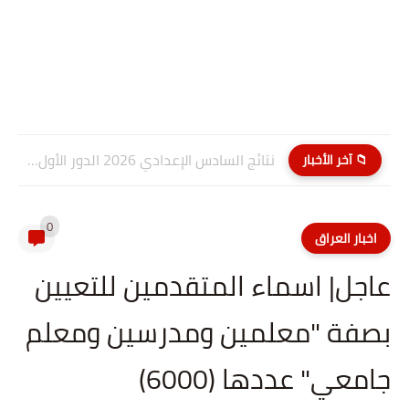
نتائج السادس الإعدادي 2026 الدور الأول PDF كربلاء المقدسة| موقع...
📁 آخر الأخبار
0
اخبار العراق
عاجل| اسماء المتقدمين للتعيين
بصفة "معلمين ومدرسين ومعلم
جامعي" عددها (6000)