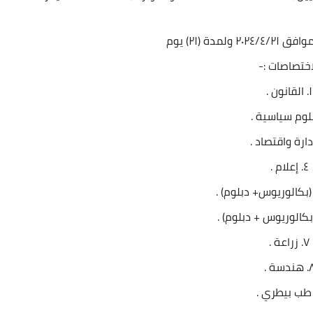
لمدة (٢١) يوم
اختصاصات :-
١. القانون .
٤. إعلام .
٧. زراعة .
هندسة .