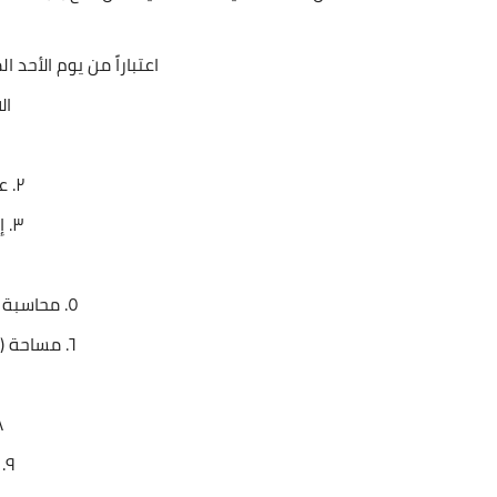
اعتباراً من يوم الأحد الموافق ٢٠٢٤/٤/٢١ و
ال
٢. علوم سياسية .
٣. إدارة واقتصاد .
٥. محاسبة (بكالوريوس+ دبلوم) .
٦. مساحة (بكالوريوس + دبلوم) .
٨. 
٩. طب بيطري .