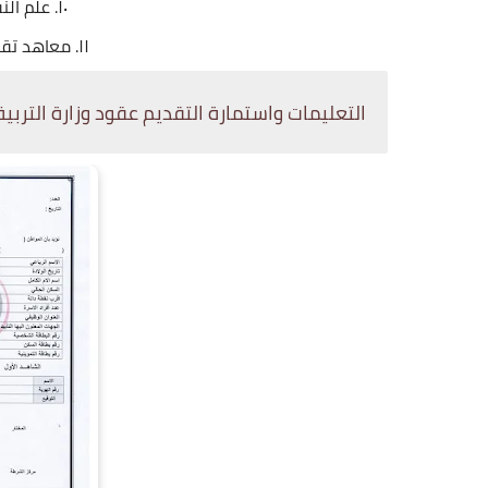
١٠. علم النفس + علم الاجتماع .
١١. معاهد تقنية (كافة الاختصاصات) .
التعليمات واستمارة التقديم عقود وزارة التربية الانبار 2024 ق