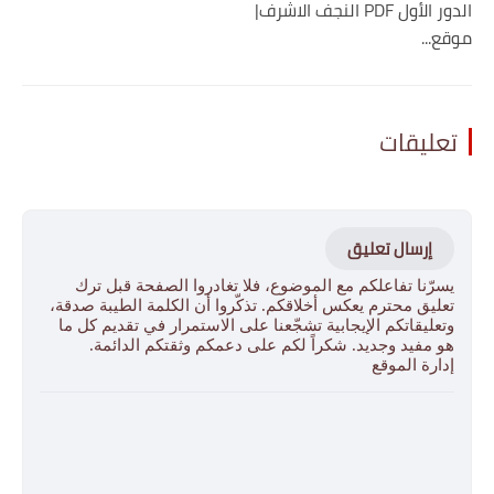
الدور الأول PDF النجف الاشرف|
موقع...
تعليقات
إرسال تعليق
يسرّنا تفاعلكم مع الموضوع، فلا تغادروا الصفحة قبل ترك
تعليق محترم يعكس أخلاقكم. تذكّروا أن الكلمة الطيبة صدقة،
وتعليقاتكم الإيجابية تشجّعنا على الاستمرار في تقديم كل ما
هو مفيد وجديد. شكراً لكم على دعمكم وثقتكم الدائمة.
إدارة الموقع