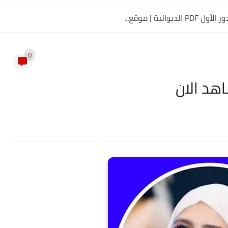
0
هد الان