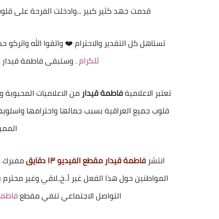
قدمت جهد كثير كبير ...وادخلت الفرحة على قلو
تستاهل كل التقدير والاحترام ❤️ واتقوا الله واتركو
تلكرام
. وستبقى فاطمة قيدار مث
تعتبر الاعلامية
فاطمة قيدار
من الاعلاميات المحبوبة و
قلوب جميع العراقية بسبب جمالها واحترامها واسلوبها
الممي
انتشر
فاطمة قيدار مقطع الفيديو ١٣ دقايق
مفبرك غ
المواطنين حول هذا الفعل غير أ..خ..لاقي وغير محترم
التواصل الاجتماعي
تنفي مقطع
فاطمة قي