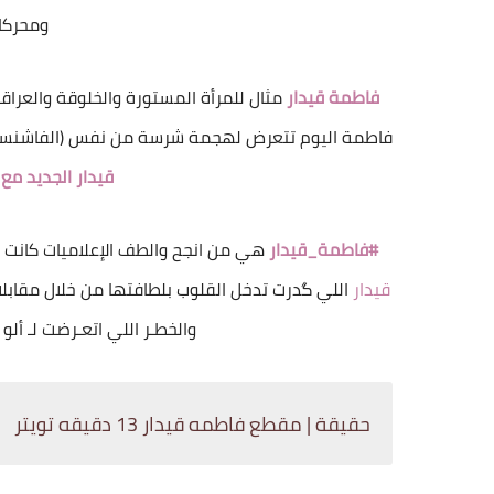
ومحركات ا
فاطمة قيدار
مثال للمرأة المستورة والخلوقة والعراقية
فاطمة اليوم تتعرض لهجمة شرسة من نفس (الفاشنستات)
قيدار الجديد م
#فاطمة_قيدار
هي من انجح والطف الإعلاميات كانت 
قيدار
اللي گدرت تدخل القلوب بلطافتها من خلال مقابل
والخطـر اللي اتعـرضت لـ ألو
حقيقة | مقطع فاطمه قيدار 13 دقيقه تويتر