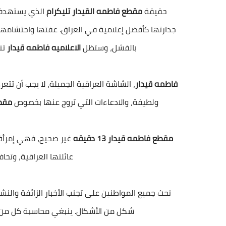
حقيقة
مقطع فاطمه القيدار تليكرام
الذي يستهدفها
جدارتها كأفضل إعلامية في العراق. عفتها واحتشامها، 
بالفشل، وستظل
الاعلاميه فاطمه قيدار
تن
فاطمه قيدار
، الشاشة العراقية الجميلة، لا يجب أن تت
ولطيفة، والادعاءات التي تروج عنها بخصوص
مقط
مقطع فاطمه قيدار 13 دقيقه
غير صحيح، فهي إمرأة 
عائلتها العراقية، وتحا
نحث جميع المواطنين على تجنب الأخبار الزائفة والنش
شكل من الأشكال. ينبغي محاسبة كل من ير