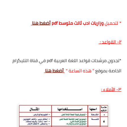
* لتحميل
وزاريات ادب ثالث متوسط pdf
أضغط هنا
٢- القواعد :
*تجدون مرشحات قواعد اللغة العربية pdf في قناة التليگرام
الخاصة بموقع
" هذه الساعة "
أضغط هنا
٣- الأملاء :