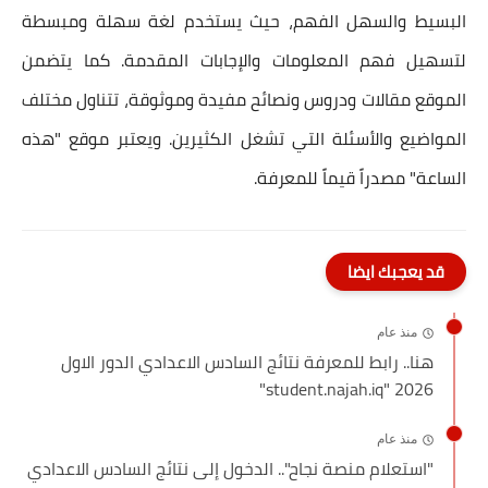
البسيط والسهل الفهم، حيث يستخدم لغة سهلة ومبسطة
لتسهيل فهم المعلومات والإجابات المقدمة. كما يتضمن
الموقع مقالات ودروس ونصائح مفيدة وموثوقة، تتناول مختلف
المواضيع والأسئلة التي تشغل الكثيرين. ويعتبر موقع "هذه
الساعة" مصدراً قيماً للمعرفة.
قد يعجبك ايضا
منذ عام
هنا.. رابط للمعرفة نتائج السادس الاعدادي الدور الاول
2026 "student.najah.iq"
منذ عام
"استعلام منصة نجاح".. الدخول إلى نتائج السادس الاعدادي