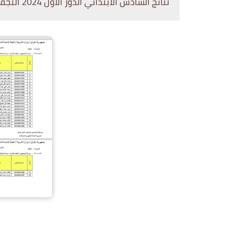
نتائج السادس الابتدائي الدور الاول 2024 النجف بعض المدارس