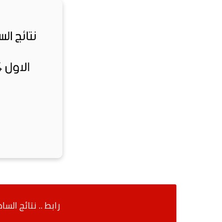
رابط .. نتائج السادس ال