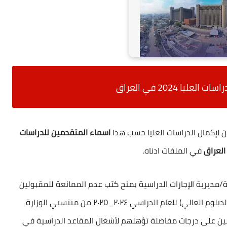
ليا 2024 في العراق
ين لإكمال الدراسات العليا حسب هذا
اسماء المتقدمين للدراسات
في الملفات ادناه.
ية/مديرية الإجازات الدراسية بمنح كتب عدم الممانعة للمقبولين
لاشغال المقاعد الدراسية ( الماجستير والدكتوراه والدبلوم العالي) للعام الدراسي ٢٠٢٤_٢٠٢٥ من منتسبي الوزارة
صلين على درجات مفاضلة تؤهلهم لأشغال المقاعد الدراسية في