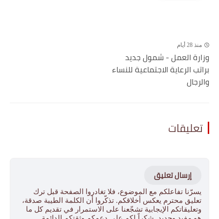
منذ 28 أيام
وزارة العمل - شمول جديد
براتب الرعاية الاجتماعية للنساء
والرجال
تعليقات
إرسال تعليق
يسرّنا تفاعلكم مع الموضوع، فلا تغادروا الصفحة قبل ترك
تعليق محترم يعكس أخلاقكم. تذكّروا أن الكلمة الطيبة صدقة،
وتعليقاتكم الإيجابية تشجّعنا على الاستمرار في تقديم كل ما
هو مفيد وجديد. شكراً لكم على دعمكم وثقتكم الدائمة.