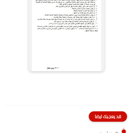
قد يعجبك ايضا