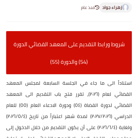
زهراء جواد
منذ عام
شروط ورابط التقديم على المعهد القضائي الدورة
(54) والدورة (55)
استناداً الى ما جاء في الجلسة السابعة لمجلس المعهد
القضائي لعام (٢٠٢٦)، تقرر فتح باب التقديم الى المعهد
القضائي لدورة القضاة (٥٤) ودورة الادعاء العام (٥٥) للعام
الدراسي (٢٠٢٧/٢٠٢٦) لمدة شهر اعتباراً من تاريخ (٢٠٢٦/٥/٤)
ولغاية (٢٠٢٦/٦/٤) على أن يكون التقديم من خلال الدخول إلى