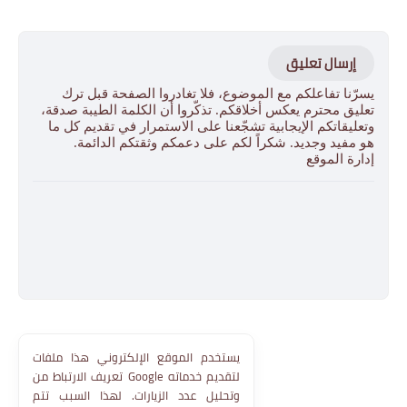
إرسال تعليق
يسرّنا تفاعلكم مع الموضوع، فلا تغادروا الصفحة قبل ترك
تعليق محترم يعكس أخلاقكم. تذكّروا أن الكلمة الطيبة صدقة،
وتعليقاتكم الإيجابية تشجّعنا على الاستمرار في تقديم كل ما
هو مفيد وجديد. شكراً لكم على دعمكم وثقتكم الدائمة.
إدارة الموقع
يستخدم الموقع الإلكتروني هذا ملفات
تعريف الارتباط من Google لتقديم خدماته
وتحليل عدد الزيارات. لهذا السبب تتم