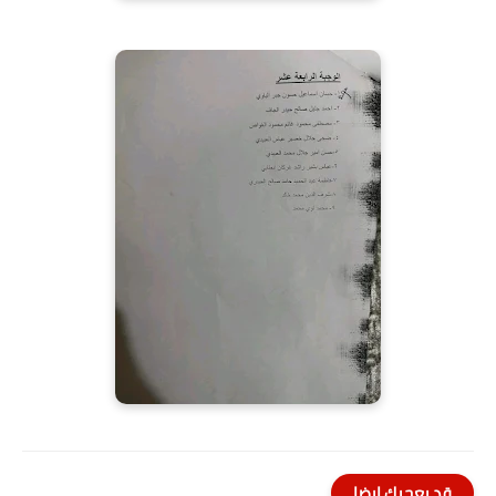
قد يعجبك ايضا