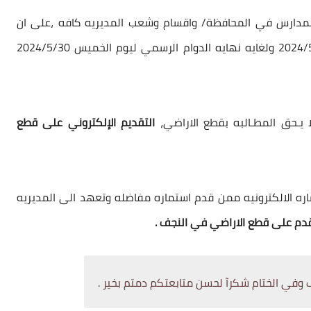
 المدارس في المحافظة/ واقسام وشعب المديريه كافه ،على ان
يكون التقديم بالسرعه الممكنه ،أعتباراً من يوم 2024/5/27 ولغايه نهايه الدوام الرسمي ليوم الخميس 2024/5/30
ا يـحق المطـالبه بقطع الاراضي،
التقديم الإلكتروني على قطع
اره الالكترونيه ممن قدم استماره مفاضله وتعهد الى المديريه
قدم على قطع الاراضي في النجف .
 وفي الختام شكرآ لحسن متابعتكم دمتم بخير .