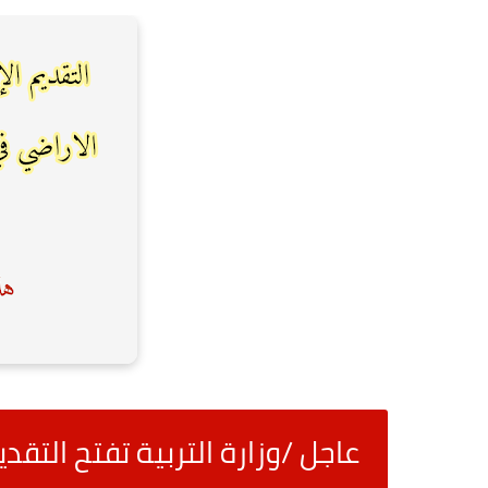
عاجل /وزارة التربية تفتح التق