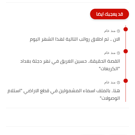
قد يعجبك ايضا
منذ عام
الان .. تم اطلاق رواتب التالية لهذا الشهر اليوم
منذ عام
القصة الحقيقة.. حسين الغريق في نهر دجلة بغداد
"الكريعات"
منذ عام
هنا.. بالملف اسماء المشمولين في قطع الاراضي "استلام
الوصولات"