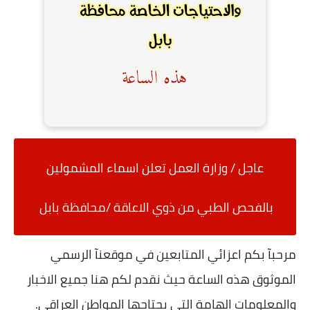
عاجل / وزارة العمل تعلن اسماء المشمولين
بالفحص الطبي من ذوي الاعاقة /محافظة بابل
مرحبآ بكم اعزائي المتابعين في موقعنآ الرسمي
الموثوق هذه الساعة حيث نقدم لكم هنا جميع الاخبار
والمعلومات الهامة التي يحتاجها المواطن العراقي.