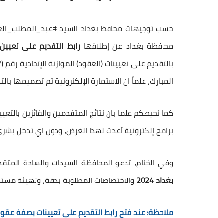
حسب توجيهات محافظ بغداد السيد #عبد_المطلب_العلوي
محافظة بغداد عن إطلاقها
رابط التقديم على تعيين بصفة 
المبارك، علماً ان الاستمارة الإلكترونية تم تصميمها بال
كما نحيطكم علما بان نتائج المتقدمين والفائزين بالتعيين
برامج إلكترونية أعدت لهذا الغرض، ودون اي تدخل بشري
وفي الختام، تدعو المحافظة السيدات والسادة المتق
بغداد 2024
والاختصاصات المطلوبة بدقة، وتهيئة مستم
ملاحظة: عند فتح رابط التقديم على تعيينات بصفة عقود 2024 سيتم إبلاغ