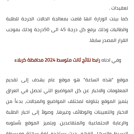
تعقيدات .
كما بينت الوزارة انها قامت بمعالجة الحالات الحرجة للطلبة
والطالبات وذلك برفع كل درجة 45 الى 50درجة وذلك بموجب
القرار المصدر سابقا.
وفي ادناه
رابط نتائج ثالث متوسط 2024 محافظة كربلاء
موقع "هذه الساعة" هو موقع عام يهدف إلى تقديم
المعلومات والاخبار عن كل المواضيع التي تحصل في العراق
يتميز الموقع بتناوله لمختلف المواضيع والمجالات، بدءاً من
الاخبار والتعيينات والوظائف وغيرها، وصولاً إلى اخبار الطلبة
والرعاية الاجتماعية والمتقاعدين. ويتميز الموقع بأسلوبه
البسيط والسهل الفهم، حيث يستخدم لغة سهلة ومبسطة