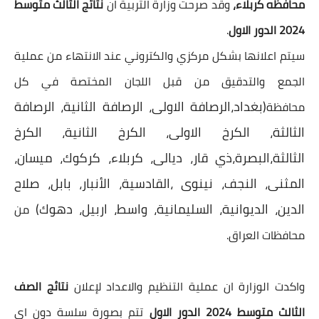
محافظه كربلاء،
وقد صرحت وزارة التربية ان
نتائج الثالث متوسط
2024 الدور الاول
.
سيتم اعلانها بشكل مركزي والكتروني عند الانتهاء من عملية
الجمع والتدقيق من قبل اللجان المختصة في كل
(بغداد،الرصافة الاولى، الرصافة الثانية، الرصافة
محافظة
الثالثة، الكرخ الاولى، الكرخ الثانية، الكرخ
الثالثة،البصرة،ذي قار، ديالى، كربلاء، كركوك، ميسان،
المثنى، النجف، نينوى ،القادسية، الأنبار، بابل، صلاح
الدين، الديوانية، السليمانية، واسط، اربيل، دهوك)
من
محافظات العراق.
واكدت الوزارة ان عملية التنظيم والاعداد لإعلان
نتائج الصف
الثالث متوسط 2024 الدور الاول
تتم بصورة سلسة دون اي