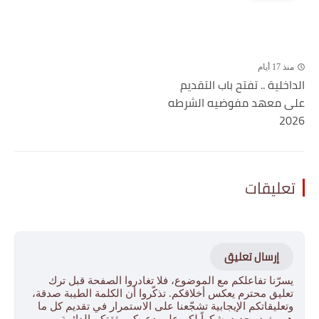
منذ 17 أيام
الداخلية .. تفتح باب التقديم
على معهد مفوضيه الشرطه
2026
تعليقات
إرسال تعليق
يسرّنا تفاعلكم مع الموضوع، فلا تغادروا الصفحة قبل ترك
تعليق محترم يعكس أخلاقكم. تذكّروا أن الكلمة الطيبة صدقة،
وتعليقاتكم الإيجابية تشجّعنا على الاستمرار في تقديم كل ما
هو مفيد وجديد. شكراً لكم على دعمكم وثقتكم الدائمة.