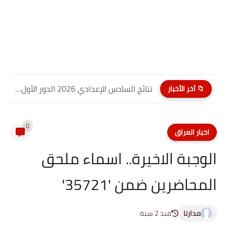
نتائج السادس الإعدادي 2026 الدور الأول PDF كربلاء المقدسة| موقع...
📁 آخر الأخبار
0
اخبار العراق
الوجبة الاخيرة.. اسماء ملحق
المحاضرين ضمن '35721'
مدارنا
منذ 2 سنة