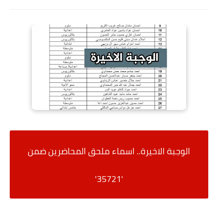
الوجبة الاخيرة.. اسماء ملحق المحاضرين ضمن
35721'
'