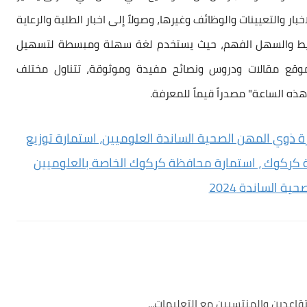
بار والتعيينات والوظائف وغيرها، وصولاً إلى اخبار الطلبة والرعاية
البسيط والسهل الفهم، حيث يستخدم لغة سهلة ومبسطة لتسهيل
موقع مقالات ودروس ونصائح مفيدة وموثوقة، تتناول مختلف
ذه الساعة" مصدراً قيماً للمعرفة.
 ذوي المهن الصحية الساندة العلوميين، استمارة توزيع
حة كركوك ، استمارة محافظة كركوك الخاصة بالعلوميين
ية الساندة 2024
اعدين والمنتسبين مع التعليمات...