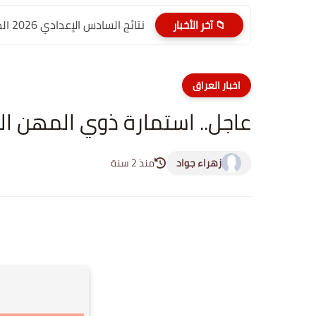
نتائج السادس الإعدادي 2026 الدور الأول PDF الديوانية | موقع...
📁 آخر الأخبار
اخبار العراق
عاجل.. استمارة ذوي المهن ال
زهراء جواد
منذ 2 سنة