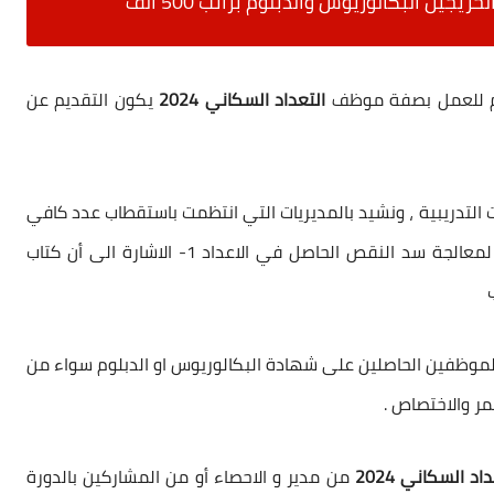
لخريجين البكالوريوس والدبلوم براتب 500 الف
لوم للعمل بصفة موظف
التعداد السكاني 2024
يكون التقديم عن
التدريبية ، ونشيد بالمديريات التي انتظمت باستقطاب عدد كافي
من المتدربين ونود أن نشير بهذا الصدد للنقاط الآتية لمعالجة سد النقص الحاصل في الاعداد 1- الاشارة الى أن كتاب
لموظفين الحاصلين على شهادة البكالوريوس او الدبلوم سواء من
مر والاختصاص .
د السكاني 2024
من مدير و الاحصاء أو من المشاركين بالدورة