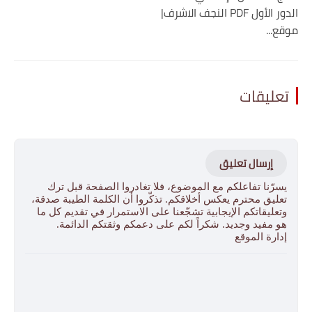
الدور الأول PDF النجف الاشرف|
موقع...
تعليقات
إرسال تعليق
يسرّنا تفاعلكم مع الموضوع، فلا تغادروا الصفحة قبل ترك
تعليق محترم يعكس أخلاقكم. تذكّروا أن الكلمة الطيبة صدقة،
وتعليقاتكم الإيجابية تشجّعنا على الاستمرار في تقديم كل ما
هو مفيد وجديد. شكراً لكم على دعمكم وثقتكم الدائمة.
إدارة الموقع