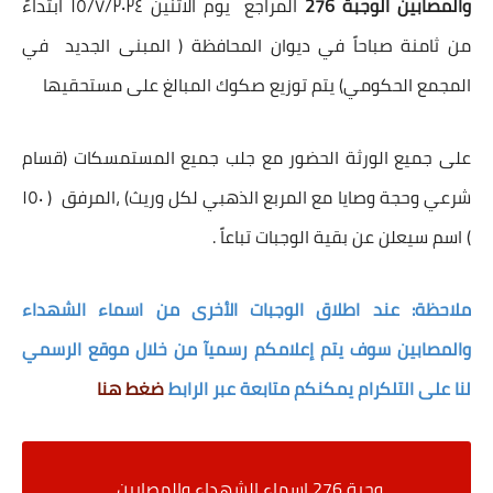
والمصابين الوجبة 276
المراجع يوم الاثنين ١٥/٧/٢٠٢٤ ابتداءً
من ثامنة صباحاً في ديوان المحافظة ( المبنى الجديد في
المجمع الحكومي) يتم توزيع صكوك المبالغ على مستحقيها
على جميع الورثة الحضور مع جلب جميع المستمسكات (قسام
شرعي وحجة وصايا مع المربع الذهبي لكل وريث) ،المرفق ( ١٥٠
) اسم سيعلن عن بقية الوجبات تباعاً .
ملاحظة: عند اطلاق الوجبات الأخرى من اسماء الشهداء
والمصابين سوف يتم إعلامكم رسميآ من خلال موقع الرسمي
لنا على التلكرام يمكنكم متابعة عبر الرابط
ضغط هنا
وجبة 276 اسماء الشهداء والمصابين