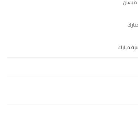
 ميسان
بارك
صرة مبارك