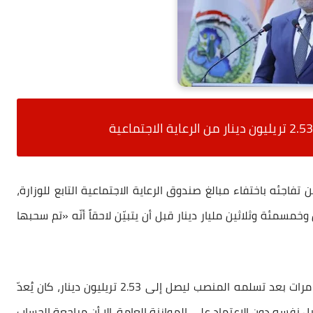
فاجئه باختفاء مبالغ صندوق الرعاية الاجتماعية التابع للوزارة،
خمسمئة وثلاثين مليار دينار قبل أن يتبيّن لاحقاً أنّه «تم سحبها
وقال الأسدي إن الصندوق، الذي تضاعف رأسماله ست مرات بعد تسلمه المنصب ليصل إلى 2.53 تريليون دينار، كان يُعدّ
نفسه دون الاعتماد على الموازنة العامة. إلا أن مراجعة الحساب