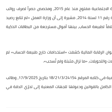
وذكرت الوزارة أن الحساب الجاري الخاص بشبكة الحماية الاجتماعية مفتوح منذ عام 2015، ومخصص حصراً لصرف رواتب
الرعاية الاجتماعية استناداً إلى قانون الحماية الاجتماعية رقم 11 لسنة 2014، مشيرة إلى أن وزارة العمل «لم تتابع رصيد
افاً لطبيعة الحساب، بينها أموال مسترجعة من البطاقات الذكية
يوان الرقابة المالية كشفت «استخدامات خارج طبيعة الحساب» لم
ات والتحويلات، «ما تزال مثبتة ولم تُسحب».
وأشارت إلى أن ديوان الرقابة المالية سجّل ملاحظات رسمية في كتابه المرقم 18/21/3/24154 بتاريخ 17/9/2025، وطالب
الكامل بالقوانين ودعوتها للجهات المعنية إلى تحرّي الدقة في