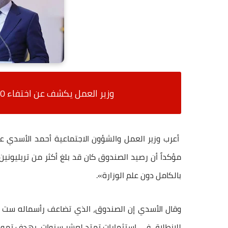
وزير العمل يكشف عن اختفاء 2.530 تريليون دينار من الرعاية الاجتماعية
أعرب وزير العمل والشؤون الاجتماعية أحمد الأسدي عن ت
مؤكداً أن رصيد الصندوق كان قد بلغ أكثر من تريليونين و
بالكامل دون علم الوزارة».
للانطلاق في استثمارات تمتد لعشر سنوات، بهدف تمويل 