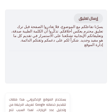
إرسال تعليق
يسرّنا تفاعلكم مع الموضوع، فلا تغادروا الصفحة قبل ترك
تعليق محترم يعكس أخلاقكم. تذكّروا أن الكلمة الطيبة صدقة،
وتعليقاتكم الإيجابية تشجّعنا على الاستمرار في تقديم كل ما
هو مفيد وجديد. شكراً لكم على دعمكم وثقتكم الدائمة.
إدارة الموقع
يستخدم الموقع الإلكتروني هذا ملفات
تعريف الارتباط من Google لتقديم خدماته
وتحليل عدد الزيارات. لهذا السبب تتم