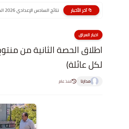
نتائج السادس الإعدادي 2026 الدور الأول PDF الديوانية | موقع...
📁 آخر الأخبار
اخبار العراق
لكل عائلة)
مدارنا
منذ عام