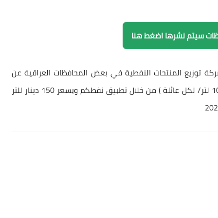
ظات سيتم نشرها اضغط هنا
كة توزيع المنتحات النفطية في بعض المحافظات العراقية عن
اطلاق الحصة الثانية من منتوج النفط الابيض بواقع (100 لتر/ لكل عائلة ) من خلال تطبيق نفطكم وبسعر 150 دينار للتر