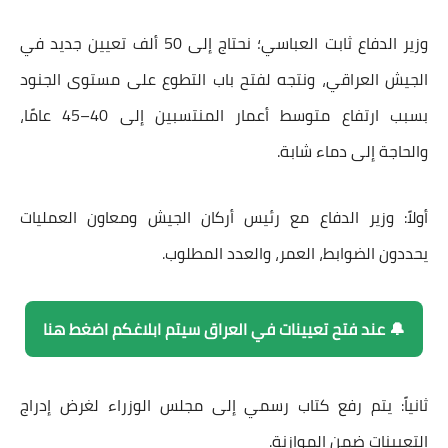
وزير الدفاع ثابت العباسي؛ نحتاج إلى 50 ألف تعيين جديد في
الجيش العراقي، ونتجه لفتح باب التطوع على مستوى الجنود
بسبب ارتفاع متوسط أعمار المنتسبين إلى 40–45 عامًا،
والحاجة إلى دماء شابة.
أولاً: وزير الدفاع مع رئيس أركان الجيش ومعاون العمليات
يحددون الضوابط، العمر، والعدد المطلوب.
🔔 عند فتح تعيينات في العراق سيتم ابلاغكم اضغط هنا
ثانياً: يتم رفع كتاب رسمي إلى مجلس الوزراء لغرض إدراج
التعيينات ضمن الموازنة.