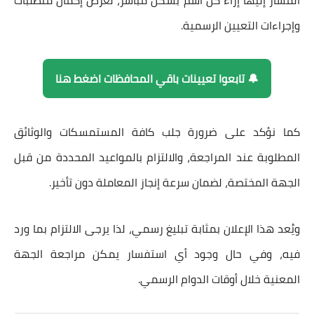
المشار إليها إزاء كل اسم بشكل مباشر، لغرض إكمال متطلبات
وإجراءات التعيين الرسمية.
🔔 تابعوا تعيينات باقي المحافظات اضغط هنا
كما نؤكد على ضرورة جلب كافة المستمسكات والوثائق
المطلوبة عند المراجعة، والالتزام بالمواعيد المحددة من قبل
الجهة المختصة، لضمان سرعة إنجاز المعاملة دون تأخير.
ويُعد هذا الإعلان بمثابة تبليغ رسمي، لذا يرجى الالتزام بما ورد
فيه، وفي حال وجود أي استفسار يمكن مراجعة الجهة
المعنية خلال أوقات الدوام الرسمي.