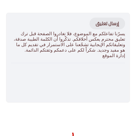
إرسال تعليق
يسرّنا تفاعلكم مع الموضوع، فلا تغادروا الصفحة قبل ترك
تعليق محترم يعكس أخلاقكم. تذكّروا أن الكلمة الطيبة صدقة،
وتعليقاتكم الإيجابية تشجّعنا على الاستمرار في تقديم كل ما
هو مفيد وجديد. شكراً لكم على دعمكم وثقتكم الدائمة.
إدارة الموقع