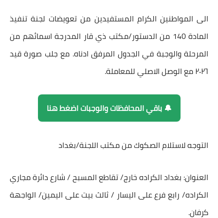
الى المواطنين الكرام المستفيدين من تعويضات لجنة تنفيذ
المادة 140 من الدستور/مكتب ذي قار المدرجة اسمائهم من
المرحلة والوجبة في الجدول المرفق ادناه. مع جلب صورة قيد
٢٠٢٦ مع الوصل الاصلي للمعاملة.
🔔 باقي المحافظات والوجبات اضغط هنا
التوجه لاستلام الصكوك من مكتب اللجنة/بغداد
العنوان: بغداد الكراده خارج/ تقاطع المسبح / شارع دائرة مجاري
الكراده/ رابع فرع على اليسار / ثالث بيت على اليمين/ الواجهة
كرفان.