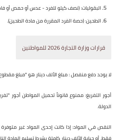
​البقوليات: (نصف كيلو للفرد - عدس أو حمص أو فا
​الطحين: (حصة الفرد المقررة من مادة الطحين).
قرارات وزارة التجارة 2026 للمواطنين
​لا يوجد دفع منفصل : مبلغ الألف دينار هو "مبلغ مقطوع
​أجور التفريغ: ممنوع قانوناً تحميل المواطن أجور "ت
الدولة.
​النقص في المواد: إذا كانت إحدى المواد غير متوفرة 
فقط، أو جباية الألف دينار كاملة بشرط تسليم المادة ا