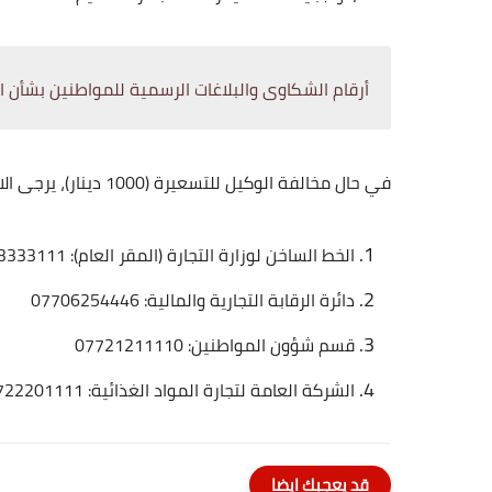
أرقام الشكاوى والبلاغات الرسمية للمواطنين بشأن ال
​في حال مخالفة الوكيل للتسعيرة (1000 دينار)، يرجى الاتصال فوراً بالجهات التالية:
​الخط الساخن لوزارة التجارة (المقر العام): 07713333111
​دائرة الرقابة التجارية والمالية: 07706254446
​قسم شؤون المواطنين: 07721211110
​الشركة العامة لتجارة المواد الغذائية: 07722201111
قد يعجبك ايضا