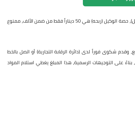
​هذا المبلغ يشمل (السلة الغذائية + الطحين + أجور النقل)، حصة الوكيل (ربحه) هي 50 ديناراً فقط من ضمن الألف، ​ممنوع
ن 1000 دينار للفرد: لا تدفع، وقدم شكوى فوراً لدى (دائرة الرقابة التجارية) أو اتصل بالخط
 بناءً على التوجيهات الرسمية، هذا المبلغ يغطي استلام المواد