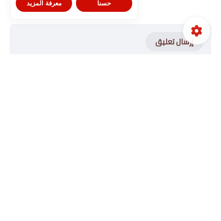
حسنا
معرفة المزيد
إرسال تعليق
يسرّنا تفاعلكم مع الموضوع، فلا تغادروا الصفحة قبل ترك
تعليق محترم يعكس أخلاقكم. تذكّروا أن الكلمة الطيبة صدقة،
وتعليقاتكم الإيجابية تشجّعنا على الاستمرار في تقديم كل ما
هو مفيد وجديد. شكراً لكم على دعمكم وثقتكم الدائمة.
إدارة الموقع