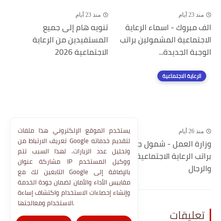
منذ 23 أيام
منذ 23 أيام
الف مبروك - اسماء الرعاية
تنويه هام إلى جميع
الاجتماعية المشمولين براتب
المستفيدين من الرعاية
الوجبة الجديدة...
الاجتماعية 2026
الرعاية الاجتماعية
يستخدم الموقع الإلكتروني هذا ملفات
منذ 26 أيام
تعريف الارتباط من Google لتقديم خدماته
وزارة العمل - شمول جديد
وتحليل عدد الزيارات. لهذا السبب تتم
براتب الرعاية الاجتماعية للنساء
مشاركة عنوان IP ووكيل المستخدم
والرجال
التابعين لك مع Google بالإضافة إلى
مقاييس الأداء والأمان لضمان جودة الخدمة
وإنشاء إحصاءات الاستخدام واكتشاف إساءة
الاستخدام ومعالجتها.
تعليقات