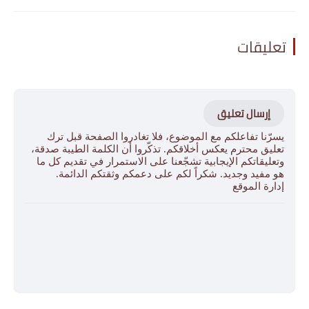
تعليقات
إرسال تعليق
يسرّنا تفاعلكم مع الموضوع، فلا تغادروا الصفحة قبل ترك
تعليق محترم يعكس أخلاقكم. تذكّروا أن الكلمة الطيبة صدقة،
وتعليقاتكم الإيجابية تشجّعنا على الاستمرار في تقديم كل ما
هو مفيد وجديد. شكراً لكم على دعمكم وثقتكم الدائمة.
إدارة الموقع